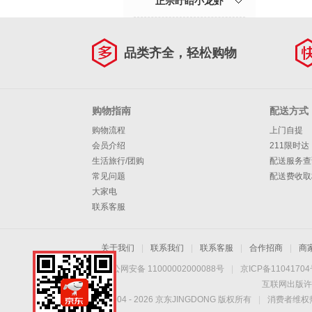
正宗盱眙小龙虾
品类齐全，轻松购物
购物指南
配送方式
购物流程
上门自提
会员介绍
211限时达
生活旅行/团购
配送服务查
常见问题
配送费收取
大家电
联系客服
关于我们
|
联系我们
|
联系客服
|
合作招商
|
商
京公网安备 11000002000088号
|
京ICP备1104170
互联网出版许
Copyright © 2004 -
2026
京东JINGDONG 版权所有
|
消费者维权热