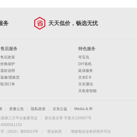
服务
天天低价，畅选无忧
售后服务
特色服务
售后政策
夺宝岛
价格保护
DIY装机
退款说明
延保服务
返修/退换货
京东E卡
取消订单
京东通信
京鱼座智能
测
|
质量公告
|
隐私政策
|
京东公益
|
Media & IR
交易第三方平台备案凭证
|
新出发京零 字第大120007号
06561155
2023）第00013号
|
营业执照
|
增值电信业务经营许可证