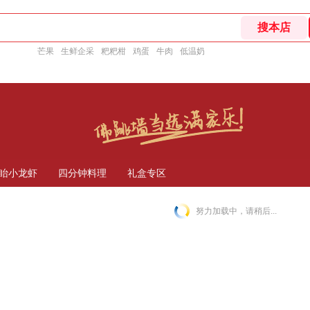
芒果
生鲜企采
粑粑柑
鸡蛋
牛肉
低温奶
眙小龙虾
四分钟料理
礼盒专区
努力加载中，请稍后...