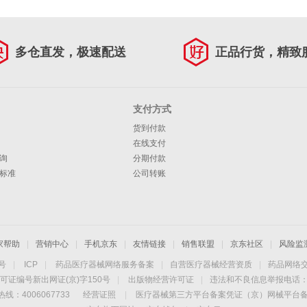
多仓直发，极速配送
正品行货，精致
支付方式
货到付款
在线支付
询
分期付款
标准
公司转账
家帮助
|
营销中心
|
手机京东
|
友情链接
|
销售联盟
|
京东社区
|
风险监
4号
|
ICP
|
药品医疗器械网络服务备案
|
自营医疗器械经营资质
|
药品网络
可证编号新出网证(京)字150号
|
出版物经营许可证
|
违法和不良信息举报电话：40
线：4006067733
经营证照
|
医疗器械第三方平台备案凭证（京）网械平台备字（